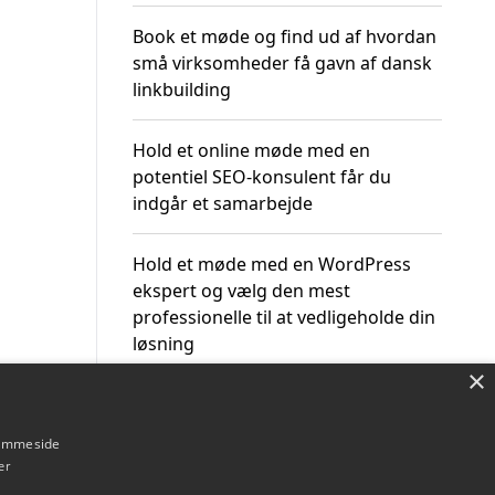
Book et møde og find ud af hvordan
små virksomheder få gavn af dansk
linkbuilding
Hold et online møde med en
potentiel SEO-konsulent får du
indgår et samarbejde
Hold et møde med en WordPress
ekspert og vælg den mest
professionelle til at vedligeholde din
løsning
×
hjemmeside
er
Om / kontakt
Blog
Betingelser