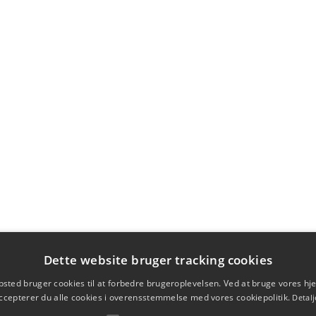
Dette website bruger tracking cookies
sted bruger cookies til at forbedre brugeroplevelsen. Ved at bruge vores 
ccepterer du alle cookies i overensstemmelse med vores cookiepolitik.
Detalj