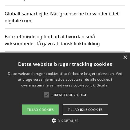
Globalt samarbejde: Når grænserne forsvinder i det
digitale rum
Book et møde og find ud af hvordan små
virksomheder få gavn af dansk linkbuilding
×
Hold et online møde med en potentiel SEO-konsulent
Dette website bruger tracking cookies
får du indgår et samarbejde
Dette websted bruger cookies til at forbedre brugeroplevelsen. Ved
at bruge vores hjemmeside accepterer du alle cookies i
Hold et møde med en WordPress ekspert og vælg den
overensstemmelse med vores cookiepolitik.
Detaljer
mest professionelle til at vedligeholde din løsning
STRENGT NØDVENDIGE
TILLAD COOKIES
TILLAD IKKE COOKIES
Copyright 2026 - Pilanto Aps
VIS DETALJER
Om / kontakt
Blog
Betingelser