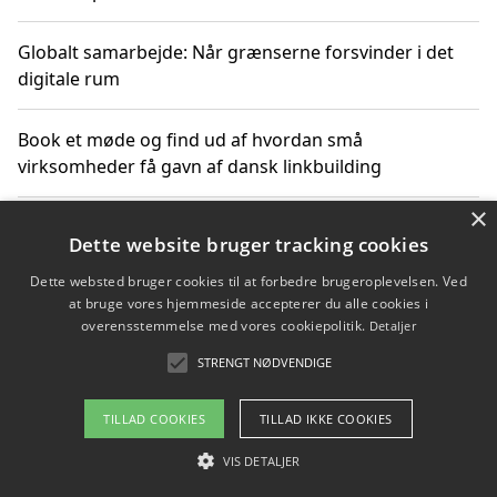
Globalt samarbejde: Når grænserne forsvinder i det
digitale rum
Book et møde og find ud af hvordan små
virksomheder få gavn af dansk linkbuilding
×
Hold et online møde med en potentiel SEO-konsulent
Dette website bruger tracking cookies
får du indgår et samarbejde
Dette websted bruger cookies til at forbedre brugeroplevelsen. Ved
at bruge vores hjemmeside accepterer du alle cookies i
Hold et møde med en WordPress ekspert og vælg den
overensstemmelse med vores cookiepolitik.
Detaljer
mest professionelle til at vedligeholde din løsning
STRENGT NØDVENDIGE
TILLAD COOKIES
TILLAD IKKE COOKIES
Copyright 2026 - Pilanto Aps
VIS DETALJER
Om / kontakt
Blog
Betingelser