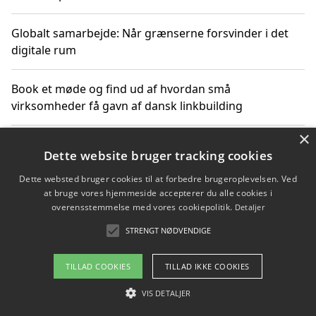
Globalt samarbejde: Når grænserne forsvinder i det
digitale rum
Book et møde og find ud af hvordan små
virksomheder få gavn af dansk linkbuilding
×
Hold et online møde med en potentiel SEO-konsulent
Dette website bruger tracking cookies
får du indgår et samarbejde
Dette websted bruger cookies til at forbedre brugeroplevelsen. Ved
at bruge vores hjemmeside accepterer du alle cookies i
Hold et møde med en WordPress ekspert og vælg den
overensstemmelse med vores cookiepolitik.
Detaljer
mest professionelle til at vedligeholde din løsning
STRENGT NØDVENDIGE
TILLAD COOKIES
TILLAD IKKE COOKIES
Copyright 2026 - Pilanto Aps
VIS DETALJER
Om / kontakt
Blog
Betingelser