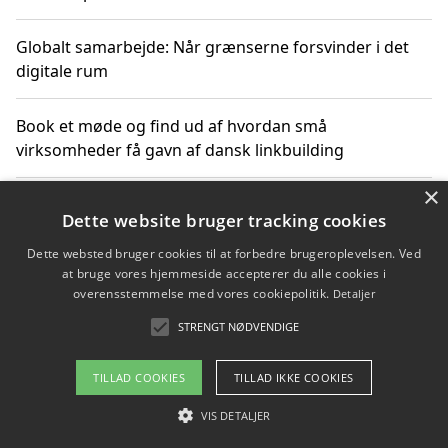
Globalt samarbejde: Når grænserne forsvinder i det
digitale rum
Book et møde og find ud af hvordan små
virksomheder få gavn af dansk linkbuilding
×
Hold et online møde med en potentiel SEO-konsulent
Dette website bruger tracking cookies
får du indgår et samarbejde
Dette websted bruger cookies til at forbedre brugeroplevelsen. Ved
at bruge vores hjemmeside accepterer du alle cookies i
Hold et møde med en WordPress ekspert og vælg den
overensstemmelse med vores cookiepolitik.
Detaljer
mest professionelle til at vedligeholde din løsning
STRENGT NØDVENDIGE
TILLAD COOKIES
TILLAD IKKE COOKIES
Copyright 2026 - Pilanto Aps
VIS DETALJER
Om / kontakt
Blog
Betingelser