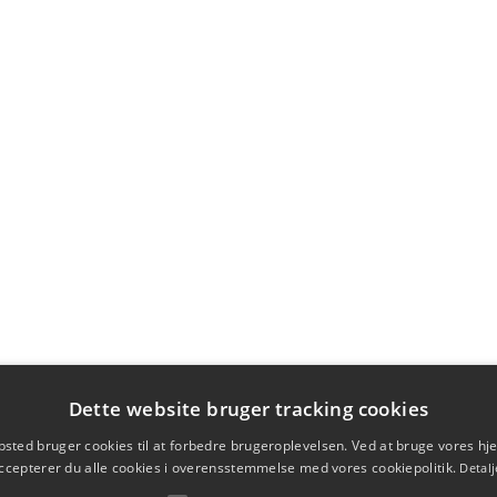
Dette website bruger tracking cookies
sted bruger cookies til at forbedre brugeroplevelsen. Ved at bruge vores 
ccepterer du alle cookies i overensstemmelse med vores cookiepolitik.
Detalj