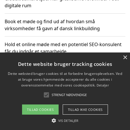
digitale rum
Book et møde og find ud af hvordan små
virksomheder få gavn af dansk linkbuilding
Hold et online møde med en potentiel SEO-konsulent
får du indgår et samarbejde
×
Dette website bruger tracking cookies
Hold et møde med en WordPress ekspert og vælg den
mest professionelle til at vedligeholde din løsning
Dette websted bruger cookies til at forbedre brugeroplevelsen. Ved
at bruge vores hjemmeside accepterer du alle cookies i
overensstemmelse med vores cookiepolitik.
Detaljer
STRENGT NØDVENDIGE
Copyright 2026 - Pilanto Aps
Om / kontakt
Blog
Betingelser
TILLAD COOKIES
TILLAD IKKE COOKIES
VIS DETALJER