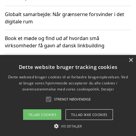
Globalt samarbejde: Når grænserne forsvinder i det
digitale rum
Book et møde og find ud af hvordan små
virksomheder få gavn af dansk linkbuilding
×
Hold et online møde med en potentiel SEO-konsulent
Dette website bruger tracking cookies
får du indgår et samarbejde
Dette websted bruger cookies til at forbedre brugeroplevelsen. Ved
at bruge vores hjemmeside accepterer du alle cookies i
Hold et møde med en WordPress ekspert og vælg den
overensstemmelse med vores cookiepolitik.
Detaljer
mest professionelle til at vedligeholde din løsning
STRENGT NØDVENDIGE
TILLAD COOKIES
TILLAD IKKE COOKIES
Copyright 2026 - Pilanto Aps
VIS DETALJER
Om / kontakt
Blog
Betingelser