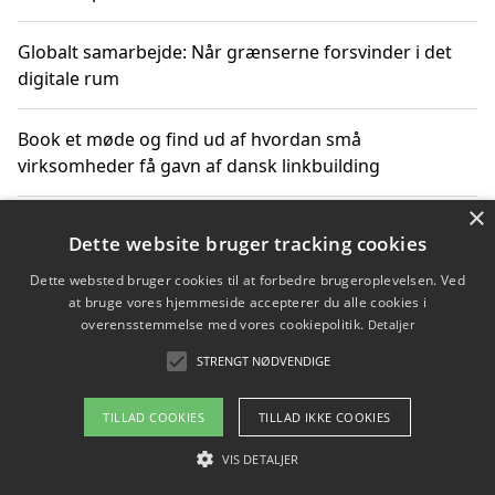
Globalt samarbejde: Når grænserne forsvinder i det
digitale rum
Book et møde og find ud af hvordan små
virksomheder få gavn af dansk linkbuilding
×
Hold et online møde med en potentiel SEO-konsulent
Dette website bruger tracking cookies
får du indgår et samarbejde
Dette websted bruger cookies til at forbedre brugeroplevelsen. Ved
at bruge vores hjemmeside accepterer du alle cookies i
Hold et møde med en WordPress ekspert og vælg den
overensstemmelse med vores cookiepolitik.
Detaljer
mest professionelle til at vedligeholde din løsning
STRENGT NØDVENDIGE
TILLAD COOKIES
TILLAD IKKE COOKIES
Copyright 2026 - Pilanto Aps
VIS DETALJER
Om / kontakt
Blog
Betingelser