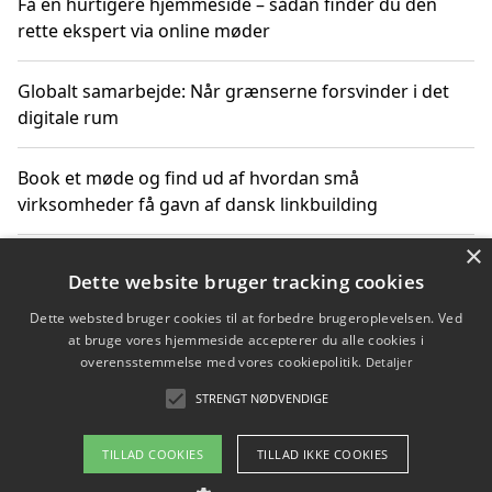
Få en hurtigere hjemmeside – sådan finder du den
rette ekspert via online møder
Globalt samarbejde: Når grænserne forsvinder i det
digitale rum
Book et møde og find ud af hvordan små
virksomheder få gavn af dansk linkbuilding
×
Hold et online møde med en potentiel SEO-konsulent
Dette website bruger tracking cookies
får du indgår et samarbejde
Dette websted bruger cookies til at forbedre brugeroplevelsen. Ved
at bruge vores hjemmeside accepterer du alle cookies i
Hold et møde med en WordPress ekspert og vælg den
overensstemmelse med vores cookiepolitik.
Detaljer
mest professionelle til at vedligeholde din løsning
STRENGT NØDVENDIGE
TILLAD COOKIES
TILLAD IKKE COOKIES
Copyright 2026 - Pilanto Aps