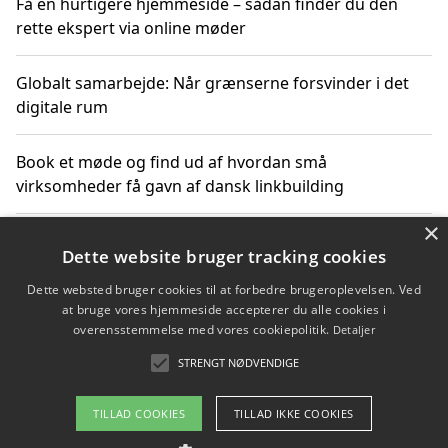
Få en hurtigere hjemmeside – sådan finder du den
rette ekspert via online møder
Globalt samarbejde: Når grænserne forsvinder i det
digitale rum
Book et møde og find ud af hvordan små
virksomheder få gavn af dansk linkbuilding
×
Hold et online møde med en potentiel SEO-konsulent
Dette website bruger tracking cookies
får du indgår et samarbejde
Dette websted bruger cookies til at forbedre brugeroplevelsen. Ved
at bruge vores hjemmeside accepterer du alle cookies i
Hold et møde med en WordPress ekspert og vælg den
overensstemmelse med vores cookiepolitik.
Detaljer
mest professionelle til at vedligeholde din løsning
STRENGT NØDVENDIGE
TILLAD COOKIES
TILLAD IKKE COOKIES
Copyright 2026 - Pilanto Aps