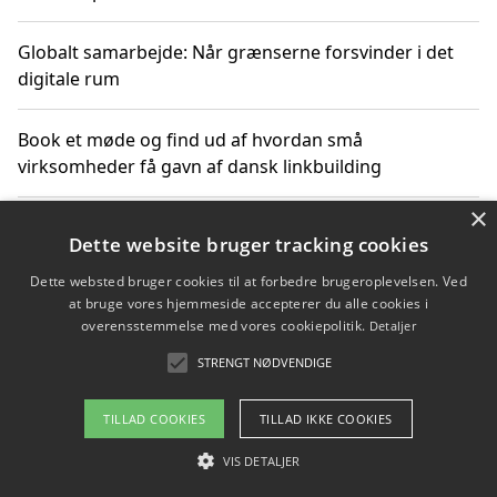
Globalt samarbejde: Når grænserne forsvinder i det
digitale rum
Book et møde og find ud af hvordan små
virksomheder få gavn af dansk linkbuilding
×
Hold et online møde med en potentiel SEO-konsulent
Dette website bruger tracking cookies
får du indgår et samarbejde
Dette websted bruger cookies til at forbedre brugeroplevelsen. Ved
at bruge vores hjemmeside accepterer du alle cookies i
Hold et møde med en WordPress ekspert og vælg den
overensstemmelse med vores cookiepolitik.
Detaljer
mest professionelle til at vedligeholde din løsning
STRENGT NØDVENDIGE
TILLAD COOKIES
TILLAD IKKE COOKIES
Copyright 2026 - Pilanto Aps
VIS DETALJER
Om / kontakt
Blog
Betingelser