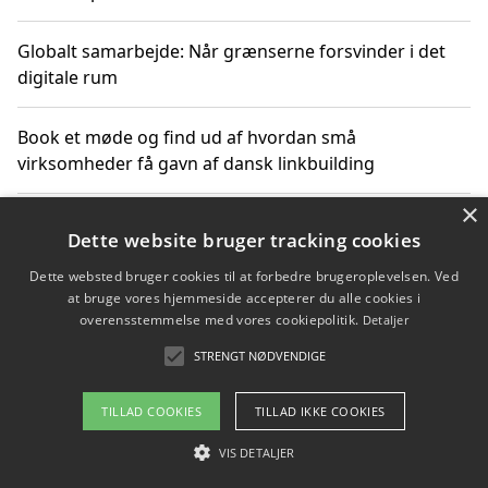
Globalt samarbejde: Når grænserne forsvinder i det
digitale rum
Book et møde og find ud af hvordan små
virksomheder få gavn af dansk linkbuilding
×
Hold et online møde med en potentiel SEO-konsulent
Dette website bruger tracking cookies
får du indgår et samarbejde
Dette websted bruger cookies til at forbedre brugeroplevelsen. Ved
at bruge vores hjemmeside accepterer du alle cookies i
Hold et møde med en WordPress ekspert og vælg den
overensstemmelse med vores cookiepolitik.
Detaljer
mest professionelle til at vedligeholde din løsning
STRENGT NØDVENDIGE
TILLAD COOKIES
TILLAD IKKE COOKIES
Copyright 2026 - Pilanto Aps
VIS DETALJER
Om / kontakt
Blog
Betingelser