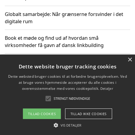
Globalt samarbejde: Når grænserne forsvinder i det
digitale rum
Book et møde og find ud af hvordan små
virksomheder få gavn af dansk linkbuilding
×
Hold et online møde med en potentiel SEO-konsulent
Dette website bruger tracking cookies
får du indgår et samarbejde
Dette websted bruger cookies til at forbedre brugeroplevelsen. Ved
at bruge vores hjemmeside accepterer du alle cookies i
Hold et møde med en WordPress ekspert og vælg den
overensstemmelse med vores cookiepolitik.
Detaljer
mest professionelle til at vedligeholde din løsning
STRENGT NØDVENDIGE
TILLAD COOKIES
TILLAD IKKE COOKIES
Copyright 2026 - Pilanto Aps
VIS DETALJER
Om / kontakt
Blog
Betingelser