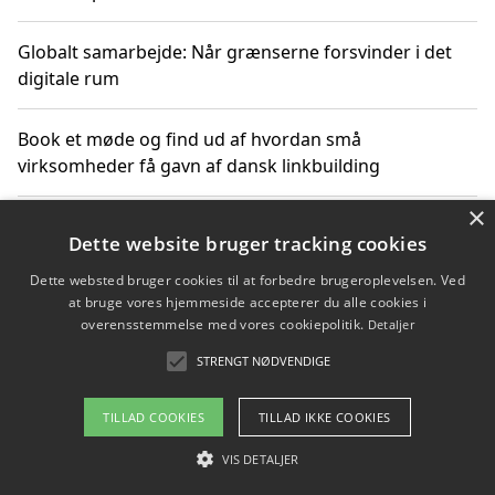
Globalt samarbejde: Når grænserne forsvinder i det
digitale rum
Book et møde og find ud af hvordan små
virksomheder få gavn af dansk linkbuilding
×
Hold et online møde med en potentiel SEO-konsulent
Dette website bruger tracking cookies
får du indgår et samarbejde
Dette websted bruger cookies til at forbedre brugeroplevelsen. Ved
at bruge vores hjemmeside accepterer du alle cookies i
Hold et møde med en WordPress ekspert og vælg den
overensstemmelse med vores cookiepolitik.
Detaljer
mest professionelle til at vedligeholde din løsning
STRENGT NØDVENDIGE
TILLAD COOKIES
TILLAD IKKE COOKIES
Copyright 2026 - Pilanto Aps
VIS DETALJER
Om / kontakt
Blog
Betingelser