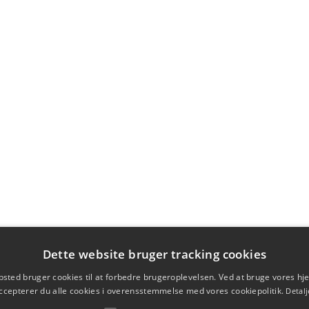
Dette website bruger tracking cookies
sted bruger cookies til at forbedre brugeroplevelsen. Ved at bruge vores 
ccepterer du alle cookies i overensstemmelse med vores cookiepolitik.
Detalj