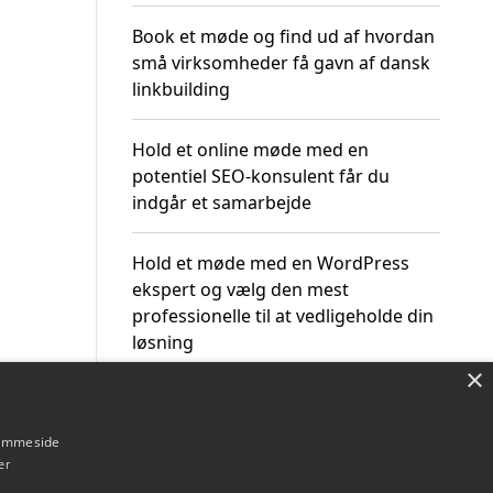
Book et møde og find ud af hvordan
små virksomheder få gavn af dansk
linkbuilding
Hold et online møde med en
potentiel SEO-konsulent får du
indgår et samarbejde
Hold et møde med en WordPress
ekspert og vælg den mest
professionelle til at vedligeholde din
løsning
×
hjemmeside
er
Om / kontakt
Blog
Betingelser