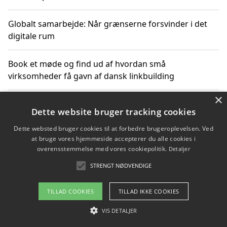
Globalt samarbejde: Når grænserne forsvinder i det
digitale rum
Book et møde og find ud af hvordan små
virksomheder få gavn af dansk linkbuilding
×
Hold et online møde med en potentiel SEO-konsulent
Dette website bruger tracking cookies
får du indgår et samarbejde
Dette websted bruger cookies til at forbedre brugeroplevelsen. Ved
at bruge vores hjemmeside accepterer du alle cookies i
Hold et møde med en WordPress ekspert og vælg den
overensstemmelse med vores cookiepolitik.
Detaljer
mest professionelle til at vedligeholde din løsning
STRENGT NØDVENDIGE
TILLAD COOKIES
TILLAD IKKE COOKIES
Copyright 2026 - Pilanto Aps
VIS DETALJER
Om / kontakt
Blog
Betingelser