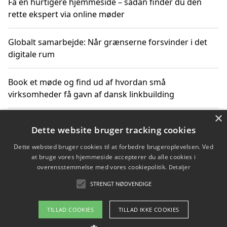
Få en hurtigere hjemmeside – sådan finder du den
rette ekspert via online møder
Globalt samarbejde: Når grænserne forsvinder i det
digitale rum
Book et møde og find ud af hvordan små
virksomheder få gavn af dansk linkbuilding
×
Hold et online møde med en potentiel SEO-konsulent
Dette website bruger tracking cookies
får du indgår et samarbejde
Dette websted bruger cookies til at forbedre brugeroplevelsen. Ved
at bruge vores hjemmeside accepterer du alle cookies i
Hold et møde med en WordPress ekspert og vælg den
overensstemmelse med vores cookiepolitik.
Detaljer
mest professionelle til at vedligeholde din løsning
STRENGT NØDVENDIGE
TILLAD COOKIES
TILLAD IKKE COOKIES
Copyright 2026 - Pilanto Aps