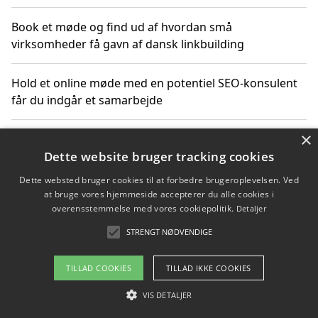
Book et møde og find ud af hvordan små
virksomheder få gavn af dansk linkbuilding
Hold et online møde med en potentiel SEO-konsulent
får du indgår et samarbejde
×
Hold et møde med en WordPress ekspert og vælg den
mest professionelle til at vedligeholde din løsning
Dette website bruger tracking cookies
Dette websted bruger cookies til at forbedre brugeroplevelsen. Ved
at bruge vores hjemmeside accepterer du alle cookies i
overensstemmelse med vores cookiepolitik.
Detaljer
Copyright 2026 - Pilanto Aps
STRENGT NØDVENDIGE
Om / kontakt
Blog
Betingelser
TILLAD COOKIES
TILLAD IKKE COOKIES
VIS DETALJER