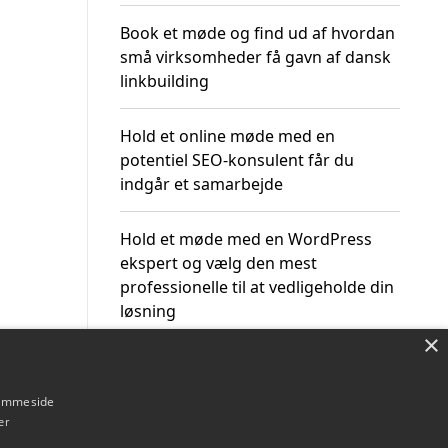
Book et møde og find ud af hvordan
små virksomheder få gavn af dansk
linkbuilding
Hold et online møde med en
potentiel SEO-konsulent får du
indgår et samarbejde
Hold et møde med en WordPress
ekspert og vælg den mest
professionelle til at vedligeholde din
løsning
×
hjemmeside
er
Om / kontakt
Blog
Betingelser