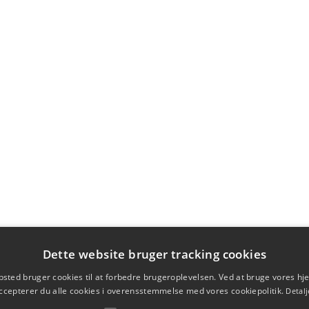
Dette website bruger tracking cookies
sted bruger cookies til at forbedre brugeroplevelsen. Ved at bruge vores 
ccepterer du alle cookies i overensstemmelse med vores cookiepolitik.
Detalj