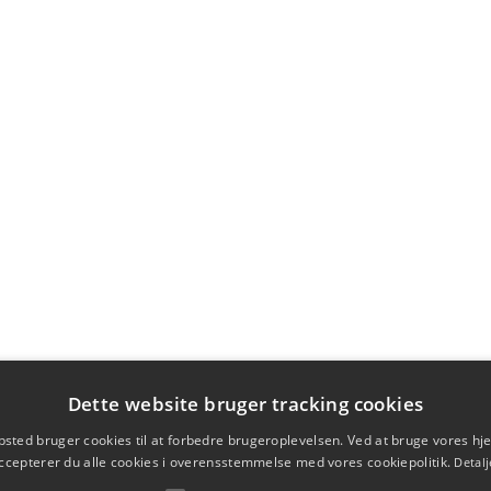
Dette website bruger tracking cookies
sted bruger cookies til at forbedre brugeroplevelsen. Ved at bruge vores 
ccepterer du alle cookies i overensstemmelse med vores cookiepolitik.
Detalj