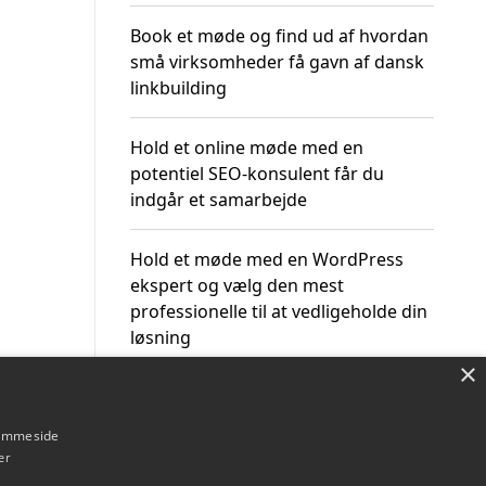
Book et møde og find ud af hvordan
små virksomheder få gavn af dansk
linkbuilding
Hold et online møde med en
potentiel SEO-konsulent får du
indgår et samarbejde
Hold et møde med en WordPress
ekspert og vælg den mest
professionelle til at vedligeholde din
løsning
×
hjemmeside
er
Om / kontakt
Blog
Betingelser