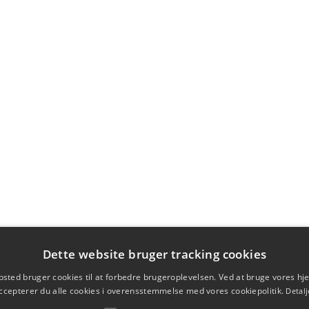
Dette website bruger tracking cookies
sted bruger cookies til at forbedre brugeroplevelsen. Ved at bruge vores 
ccepterer du alle cookies i overensstemmelse med vores cookiepolitik.
Detalj