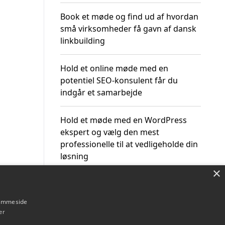
Book et møde og find ud af hvordan
små virksomheder få gavn af dansk
linkbuilding
Hold et online møde med en
potentiel SEO-konsulent får du
indgår et samarbejde
Hold et møde med en WordPress
ekspert og vælg den mest
professionelle til at vedligeholde din
løsning
×
hjemmeside
er
Om / kontakt
Blog
Betingelser