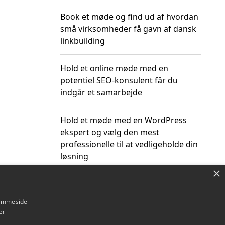
Book et møde og find ud af hvordan
små virksomheder få gavn af dansk
linkbuilding
Hold et online møde med en
potentiel SEO-konsulent får du
indgår et samarbejde
Hold et møde med en WordPress
ekspert og vælg den mest
professionelle til at vedligeholde din
løsning
×
hjemmeside
er
Om / kontakt
Blog
Betingelser