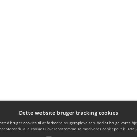
Dette website bruger tracking cookies
sted bruger cookies til at forbedre brugeroplevelsen. Ved at bruge vores 
ccepterer du alle cookies i overensstemmelse med vores cookiepolitik.
Detalj