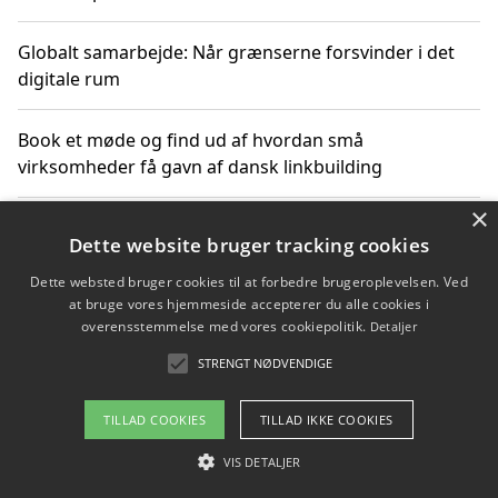
Globalt samarbejde: Når grænserne forsvinder i det
digitale rum
Book et møde og find ud af hvordan små
virksomheder få gavn af dansk linkbuilding
×
Hold et online møde med en potentiel SEO-konsulent
Dette website bruger tracking cookies
får du indgår et samarbejde
Dette websted bruger cookies til at forbedre brugeroplevelsen. Ved
at bruge vores hjemmeside accepterer du alle cookies i
Hold et møde med en WordPress ekspert og vælg den
overensstemmelse med vores cookiepolitik.
Detaljer
mest professionelle til at vedligeholde din løsning
STRENGT NØDVENDIGE
TILLAD COOKIES
TILLAD IKKE COOKIES
Copyright 2026 - Pilanto Aps
VIS DETALJER
Om / kontakt
Blog
Betingelser