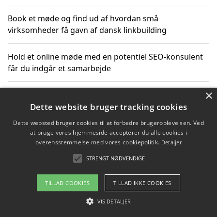
Book et møde og find ud af hvordan små
virksomheder få gavn af dansk linkbuilding
Hold et online møde med en potentiel SEO-konsulent
får du indgår et samarbejde
×
Hold et møde med en WordPress ekspert og vælg den
mest professionelle til at vedligeholde din løsning
Dette website bruger tracking cookies
Dette websted bruger cookies til at forbedre brugeroplevelsen. Ved
at bruge vores hjemmeside accepterer du alle cookies i
overensstemmelse med vores cookiepolitik.
Detaljer
Copyright 2026 - Pilanto Aps
STRENGT NØDVENDIGE
Om / kontakt
Blog
Betingelser
TILLAD COOKIES
TILLAD IKKE COOKIES
VIS DETALJER