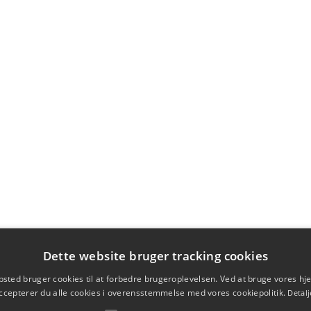
Dette website bruger tracking cookies
sted bruger cookies til at forbedre brugeroplevelsen. Ved at bruge vores 
ccepterer du alle cookies i overensstemmelse med vores cookiepolitik.
Detalj