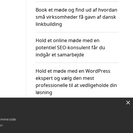
Book et møde og find ud af hvordan
små virksomheder få gavn af dansk
linkbuilding
Hold et online møde med en
potentiel SEO-konsulent får du
indgår et samarbejde
Hold et møde med en WordPress
ekspert og vælg den mest
professionelle til at vedligeholde din
løsning
×
hjemmeside
er
Om / kontakt
Blog
Betingelser