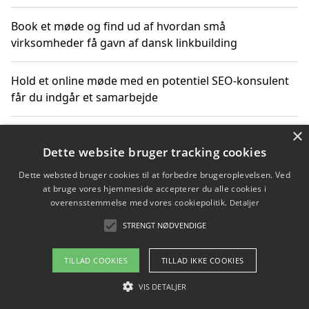
Book et møde og find ud af hvordan små
virksomheder få gavn af dansk linkbuilding
Hold et online møde med en potentiel SEO-konsulent
får du indgår et samarbejde
×
Hold et møde med en WordPress ekspert og vælg den
mest professionelle til at vedligeholde din løsning
Dette website bruger tracking cookies
Dette websted bruger cookies til at forbedre brugeroplevelsen. Ved
at bruge vores hjemmeside accepterer du alle cookies i
overensstemmelse med vores cookiepolitik.
Detaljer
Copyright 2026 - Pilanto Aps
STRENGT NØDVENDIGE
Om / kontakt
Blog
Betingelser
TILLAD COOKIES
TILLAD IKKE COOKIES
VIS DETALJER