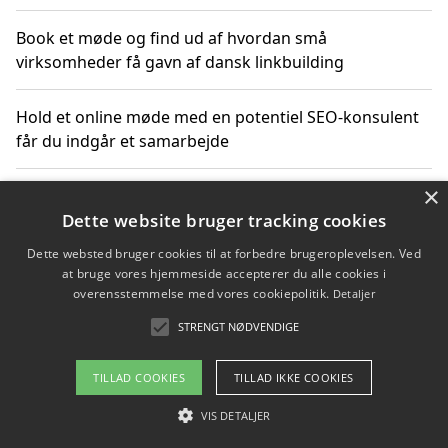
Book et møde og find ud af hvordan små
virksomheder få gavn af dansk linkbuilding
Hold et online møde med en potentiel SEO-konsulent
får du indgår et samarbejde
×
Hold et møde med en WordPress ekspert og vælg den
mest professionelle til at vedligeholde din løsning
Dette website bruger tracking cookies
Dette websted bruger cookies til at forbedre brugeroplevelsen. Ved
at bruge vores hjemmeside accepterer du alle cookies i
overensstemmelse med vores cookiepolitik.
Detaljer
Copyright 2026 - Pilanto Aps
STRENGT NØDVENDIGE
Om / kontakt
Blog
Betingelser
TILLAD COOKIES
TILLAD IKKE COOKIES
VIS DETALJER