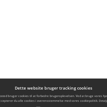
Dette website bruger tracking cookies
sted bruger cookies til at forbedre brugeroplevelsen. Ved at bruge vores 
ccepterer du alle cookies i overensstemmelse med vores cookiepolitik.
Detalj