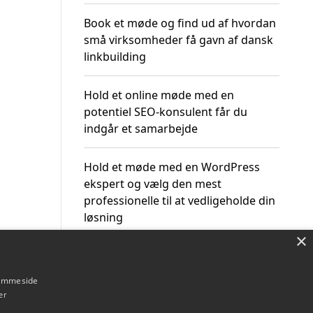
Book et møde og find ud af hvordan
små virksomheder få gavn af dansk
linkbuilding
Hold et online møde med en
potentiel SEO-konsulent får du
indgår et samarbejde
Hold et møde med en WordPress
ekspert og vælg den mest
professionelle til at vedligeholde din
løsning
×
hjemmeside
er
Om / kontakt
Blog
Betingelser