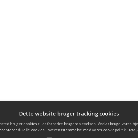
Dette website bruger tracking cookies
sted bruger cookies til at forbedre brugeroplevelsen. Ved at bruge vores 
ccepterer du alle cookies i overensstemmelse med vores cookiepolitik.
Detalj