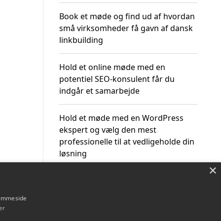
Book et møde og find ud af hvordan
små virksomheder få gavn af dansk
linkbuilding
Hold et online møde med en
potentiel SEO-konsulent får du
indgår et samarbejde
Hold et møde med en WordPress
ekspert og vælg den mest
professionelle til at vedligeholde din
løsning
×
hjemmeside
er
Om / kontakt
Blog
Betingelser