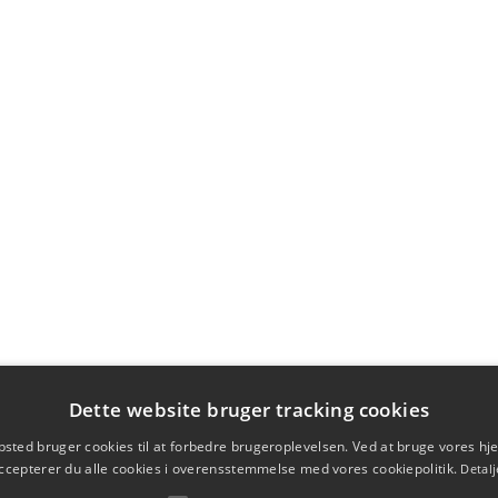
Dette website bruger tracking cookies
sted bruger cookies til at forbedre brugeroplevelsen. Ved at bruge vores 
ccepterer du alle cookies i overensstemmelse med vores cookiepolitik.
Detalj