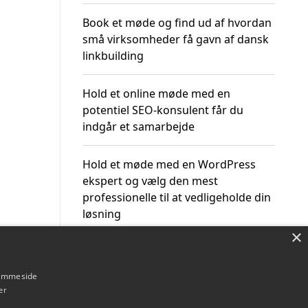
Book et møde og find ud af hvordan
små virksomheder få gavn af dansk
linkbuilding
Hold et online møde med en
potentiel SEO-konsulent får du
indgår et samarbejde
Hold et møde med en WordPress
ekspert og vælg den mest
professionelle til at vedligeholde din
løsning
×
hjemmeside
er
Om / kontakt
Blog
Betingelser