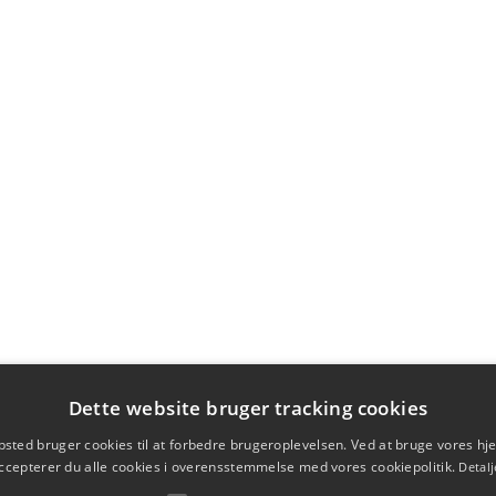
Dette website bruger tracking cookies
sted bruger cookies til at forbedre brugeroplevelsen. Ved at bruge vores 
ccepterer du alle cookies i overensstemmelse med vores cookiepolitik.
Detalj