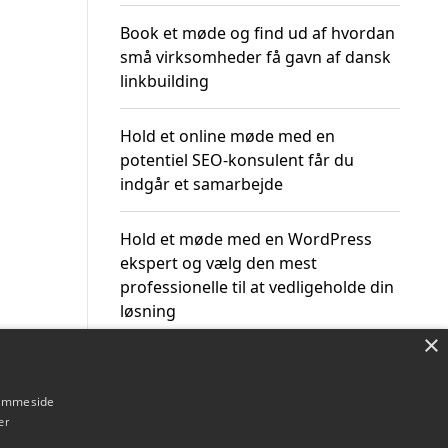
Book et møde og find ud af hvordan
små virksomheder få gavn af dansk
linkbuilding
Hold et online møde med en
potentiel SEO-konsulent får du
indgår et samarbejde
Hold et møde med en WordPress
ekspert og vælg den mest
professionelle til at vedligeholde din
løsning
×
hjemmeside
er
Om / kontakt
Blog
Betingelser