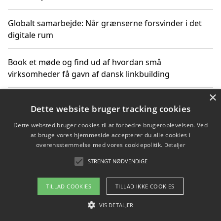
Globalt samarbejde: Når grænserne forsvinder i det
digitale rum
Book et møde og find ud af hvordan små
virksomheder få gavn af dansk linkbuilding
×
Hold et online møde med en potentiel SEO-konsulent
Dette website bruger tracking cookies
får du indgår et samarbejde
Dette websted bruger cookies til at forbedre brugeroplevelsen. Ved
at bruge vores hjemmeside accepterer du alle cookies i
Hold et møde med en WordPress ekspert og vælg den
overensstemmelse med vores cookiepolitik.
Detaljer
mest professionelle til at vedligeholde din løsning
STRENGT NØDVENDIGE
TILLAD COOKIES
TILLAD IKKE COOKIES
Copyright 2026 - Pilanto Aps
VIS DETALJER
Om / kontakt
Blog
Betingelser