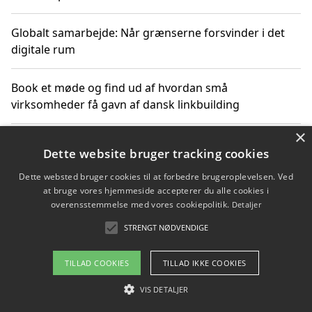
Globalt samarbejde: Når grænserne forsvinder i det
digitale rum
Book et møde og find ud af hvordan små
virksomheder få gavn af dansk linkbuilding
×
Hold et online møde med en potentiel SEO-konsulent
Dette website bruger tracking cookies
får du indgår et samarbejde
Dette websted bruger cookies til at forbedre brugeroplevelsen. Ved
at bruge vores hjemmeside accepterer du alle cookies i
Hold et møde med en WordPress ekspert og vælg den
overensstemmelse med vores cookiepolitik.
Detaljer
mest professionelle til at vedligeholde din løsning
STRENGT NØDVENDIGE
TILLAD COOKIES
TILLAD IKKE COOKIES
Copyright 2026 - Pilanto Aps
VIS DETALJER
Om / kontakt
Blog
Betingelser