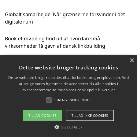
Globalt samarbejde: Når grænserne forsvinder i det
digitale rum
Book et møde og find ud af hvordan små
virksomheder få gavn af dansk linkbuilding
×
Hold et online møde med en potentiel SEO-konsulent
Dette website bruger tracking cookies
får du indgår et samarbejde
Dette websted bruger cookies til at forbedre brugeroplevelsen. Ved
at bruge vores hjemmeside accepterer du alle cookies i
Hold et møde med en WordPress ekspert og vælg den
overensstemmelse med vores cookiepolitik.
Detaljer
mest professionelle til at vedligeholde din løsning
STRENGT NØDVENDIGE
TILLAD COOKIES
TILLAD IKKE COOKIES
Copyright 2026 - Pilanto Aps
VIS DETALJER
Om / kontakt
Blog
Betingelser