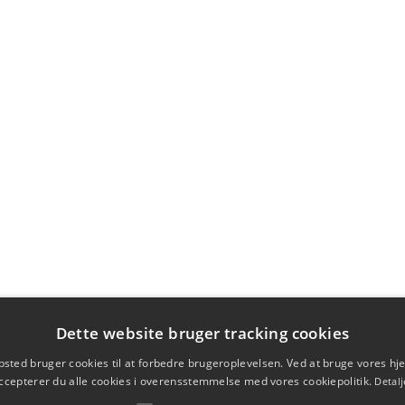
Dette website bruger tracking cookies
sted bruger cookies til at forbedre brugeroplevelsen. Ved at bruge vores 
ccepterer du alle cookies i overensstemmelse med vores cookiepolitik.
Detalj