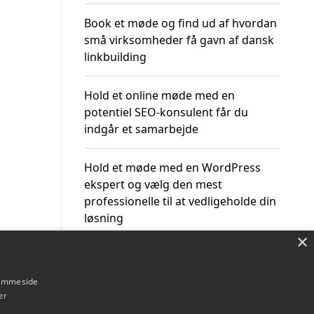
Book et møde og find ud af hvordan
små virksomheder få gavn af dansk
linkbuilding
Hold et online møde med en
potentiel SEO-konsulent får du
indgår et samarbejde
Hold et møde med en WordPress
ekspert og vælg den mest
professionelle til at vedligeholde din
løsning
×
hjemmeside
er
Om / kontakt
Blog
Betingelser