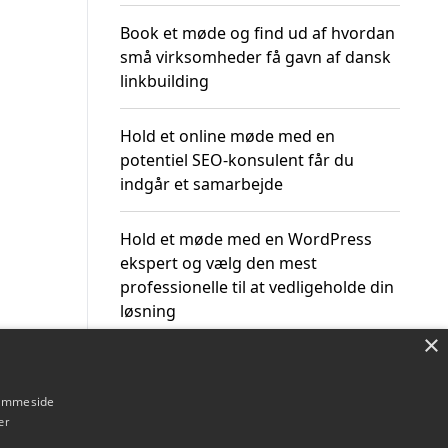
Book et møde og find ud af hvordan
små virksomheder få gavn af dansk
linkbuilding
Hold et online møde med en
potentiel SEO-konsulent får du
indgår et samarbejde
Hold et møde med en WordPress
ekspert og vælg den mest
professionelle til at vedligeholde din
løsning
×
hjemmeside
er
Om / kontakt
Blog
Betingelser