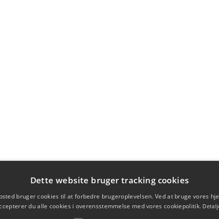
Dette website bruger tracking cookies
sted bruger cookies til at forbedre brugeroplevelsen. Ved at bruge vores 
ccepterer du alle cookies i overensstemmelse med vores cookiepolitik.
Detalj