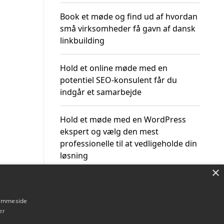
Book et møde og find ud af hvordan
små virksomheder få gavn af dansk
linkbuilding
Hold et online møde med en
potentiel SEO-konsulent får du
indgår et samarbejde
Hold et møde med en WordPress
ekspert og vælg den mest
professionelle til at vedligeholde din
løsning
×
hjemmeside
er
Om / kontakt
Blog
Betingelser