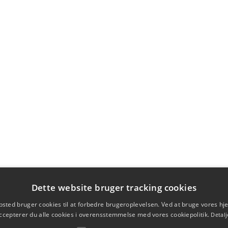
Dette website bruger tracking cookies
sted bruger cookies til at forbedre brugeroplevelsen. Ved at bruge vores 
ccepterer du alle cookies i overensstemmelse med vores cookiepolitik.
Detalj