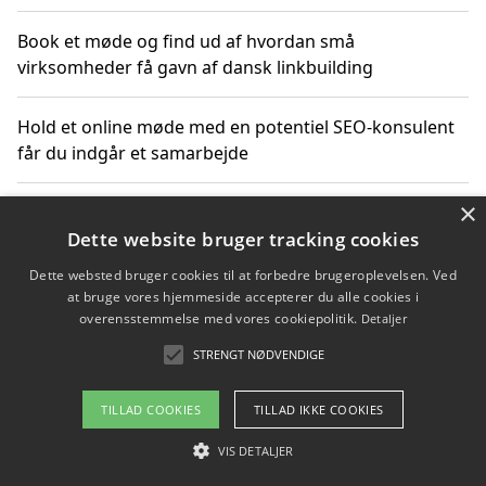
Book et møde og find ud af hvordan små
virksomheder få gavn af dansk linkbuilding
Hold et online møde med en potentiel SEO-konsulent
får du indgår et samarbejde
×
Hold et møde med en WordPress ekspert og vælg den
mest professionelle til at vedligeholde din løsning
Dette website bruger tracking cookies
Dette websted bruger cookies til at forbedre brugeroplevelsen. Ved
at bruge vores hjemmeside accepterer du alle cookies i
overensstemmelse med vores cookiepolitik.
Detaljer
Copyright 2026 - Pilanto Aps
STRENGT NØDVENDIGE
Om / kontakt
Blog
Betingelser
TILLAD COOKIES
TILLAD IKKE COOKIES
VIS DETALJER