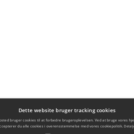
Dette website bruger tracking cookies
sted bruger cookies til at forbedre brugeroplevelsen. Ved at bruge vores 
ccepterer du alle cookies i overensstemmelse med vores cookiepolitik.
Detalj