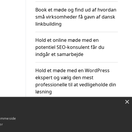
Book et møde og find ud af hvordan
små virksomheder få gavn af dansk
linkbuilding
Hold et online møde med en
potentiel SEO-konsulent får du
indgår et samarbejde
Hold et møde med en WordPress
ekspert og vælg den mest
professionelle til at vedligeholde din
løsning
×
hjemmeside
er
Om / kontakt
Blog
Betingelser