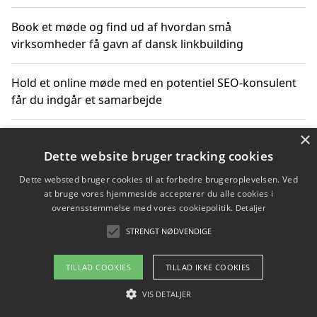
Book et møde og find ud af hvordan små
virksomheder få gavn af dansk linkbuilding
Hold et online møde med en potentiel SEO-konsulent
får du indgår et samarbejde
×
Hold et møde med en WordPress ekspert og vælg den
mest professionelle til at vedligeholde din løsning
Dette website bruger tracking cookies
Dette websted bruger cookies til at forbedre brugeroplevelsen. Ved
at bruge vores hjemmeside accepterer du alle cookies i
overensstemmelse med vores cookiepolitik.
Detaljer
Copyright 2026 - Pilanto Aps
STRENGT NØDVENDIGE
Om / kontakt
Blog
Betingelser
TILLAD COOKIES
TILLAD IKKE COOKIES
VIS DETALJER