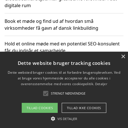
digitale rum
Book et møde og find ud af hvordan små
virksomheder få gavn af dansk linkbuilding
Hold et online møde med en potentiel SEO-konsulent
får du indgår et samarbejde
×
Dette website bruger tracking cookies
Hold et møde med en WordPress ekspert og vælg den
mest professionelle til at vedligeholde din løsning
Dette websted bruger cookies til at forbedre brugeroplevelsen. Ved
at bruge vores hjemmeside accepterer du alle cookies i
overensstemmelse med vores cookiepolitik.
Detaljer
STRENGT NØDVENDIGE
Copyright 2026 - Pilanto Aps
Om / kontakt
Blog
Betingelser
TILLAD COOKIES
TILLAD IKKE COOKIES
VIS DETALJER