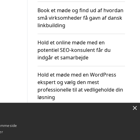
Book et møde og find ud af hvordan
små virksomheder få gavn af dansk
linkbuilding
Hold et online møde med en
potentiel SEO-konsulent får du
indgår et samarbejde
Hold et møde med en WordPress
ekspert og vælg den mest
professionelle til at vedligeholde din
løsning
×
hjemmeside
er
Om / kontakt
Blog
Betingelser