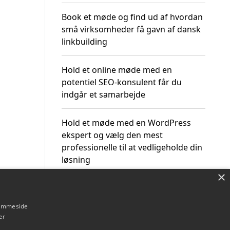
Book et møde og find ud af hvordan
små virksomheder få gavn af dansk
linkbuilding
Hold et online møde med en
potentiel SEO-konsulent får du
indgår et samarbejde
Hold et møde med en WordPress
ekspert og vælg den mest
professionelle til at vedligeholde din
løsning
×
hjemmeside
er
Om / kontakt
Blog
Betingelser