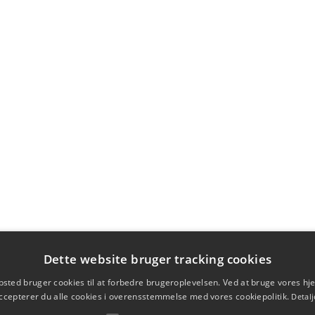
Dette website bruger tracking cookies
sted bruger cookies til at forbedre brugeroplevelsen. Ved at bruge vores 
ccepterer du alle cookies i overensstemmelse med vores cookiepolitik.
Detalj