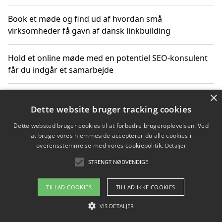
Book et møde og find ud af hvordan små
virksomheder få gavn af dansk linkbuilding
Hold et online møde med en potentiel SEO-konsulent
får du indgår et samarbejde
×
Hold et møde med en WordPress ekspert og vælg den
mest professionelle til at vedligeholde din løsning
Dette website bruger tracking cookies
Dette websted bruger cookies til at forbedre brugeroplevelsen. Ved
at bruge vores hjemmeside accepterer du alle cookies i
overensstemmelse med vores cookiepolitik.
Detaljer
Copyright 2026 - Pilanto Aps
STRENGT NØDVENDIGE
Om / kontakt
Blog
Betingelser
TILLAD COOKIES
TILLAD IKKE COOKIES
VIS DETALJER