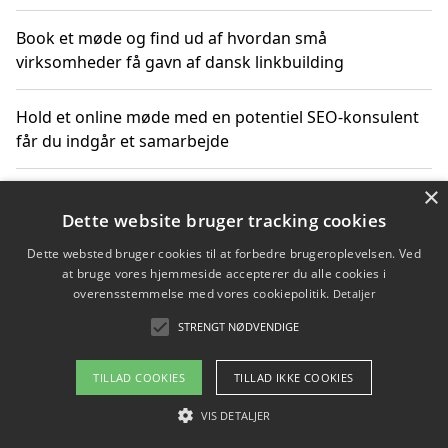
Book et møde og find ud af hvordan små
virksomheder få gavn af dansk linkbuilding
Hold et online møde med en potentiel SEO-konsulent
får du indgår et samarbejde
×
Hold et møde med en WordPress ekspert og vælg den
mest professionelle til at vedligeholde din løsning
Dette website bruger tracking cookies
Dette websted bruger cookies til at forbedre brugeroplevelsen. Ved
at bruge vores hjemmeside accepterer du alle cookies i
overensstemmelse med vores cookiepolitik.
Detaljer
Copyright 2026 - Pilanto Aps
STRENGT NØDVENDIGE
Om / kontakt
Blog
Betingelser
TILLAD COOKIES
TILLAD IKKE COOKIES
VIS DETALJER