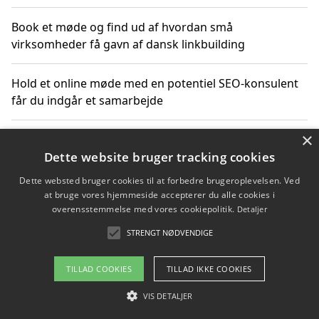
Book et møde og find ud af hvordan små
virksomheder få gavn af dansk linkbuilding
Hold et online møde med en potentiel SEO-konsulent
får du indgår et samarbejde
×
Hold et møde med en WordPress ekspert og vælg den
mest professionelle til at vedligeholde din løsning
Dette website bruger tracking cookies
Dette websted bruger cookies til at forbedre brugeroplevelsen. Ved
at bruge vores hjemmeside accepterer du alle cookies i
overensstemmelse med vores cookiepolitik.
Detaljer
Copyright 2026 - Pilanto Aps
STRENGT NØDVENDIGE
Om / kontakt
Blog
Betingelser
TILLAD COOKIES
TILLAD IKKE COOKIES
VIS DETALJER