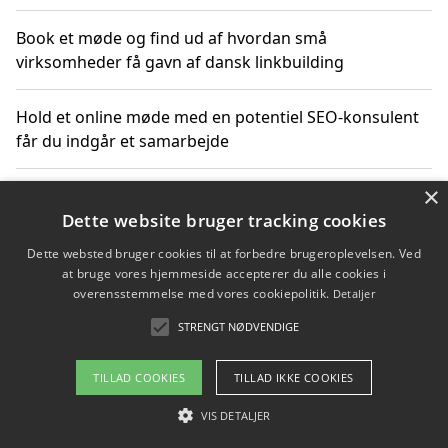
Book et møde og find ud af hvordan små
virksomheder få gavn af dansk linkbuilding
Hold et online møde med en potentiel SEO-konsulent
får du indgår et samarbejde
×
Hold et møde med en WordPress ekspert og vælg den
mest professionelle til at vedligeholde din løsning
Dette website bruger tracking cookies
Dette websted bruger cookies til at forbedre brugeroplevelsen. Ved
at bruge vores hjemmeside accepterer du alle cookies i
overensstemmelse med vores cookiepolitik.
Detaljer
Copyright 2026 - Pilanto Aps
STRENGT NØDVENDIGE
Om / kontakt
Blog
Betingelser
TILLAD COOKIES
TILLAD IKKE COOKIES
VIS DETALJER