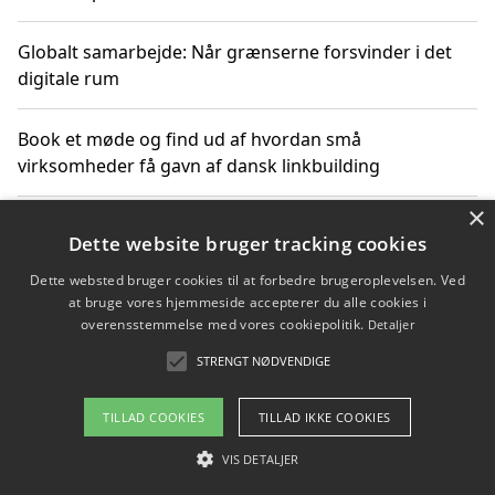
Globalt samarbejde: Når grænserne forsvinder i det
digitale rum
Book et møde og find ud af hvordan små
virksomheder få gavn af dansk linkbuilding
×
Hold et online møde med en potentiel SEO-konsulent
Dette website bruger tracking cookies
får du indgår et samarbejde
Dette websted bruger cookies til at forbedre brugeroplevelsen. Ved
at bruge vores hjemmeside accepterer du alle cookies i
Hold et møde med en WordPress ekspert og vælg den
overensstemmelse med vores cookiepolitik.
Detaljer
mest professionelle til at vedligeholde din løsning
STRENGT NØDVENDIGE
TILLAD COOKIES
TILLAD IKKE COOKIES
Copyright 2026 - Pilanto Aps
VIS DETALJER
Om / kontakt
Blog
Betingelser