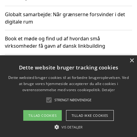
Globalt samarbejde: Når grænserne forsvinder i det
digitale rum
Book et møde og find ud af hvordan små
virksomheder få gavn af dansk linkbuilding
×
Hold et online møde med en potentiel SEO-konsulent
Dette website bruger tracking cookies
får du indgår et samarbejde
Dette websted bruger cookies til at forbedre brugeroplevelsen. Ved
at bruge vores hjemmeside accepterer du alle cookies i
Hold et møde med en WordPress ekspert og vælg den
overensstemmelse med vores cookiepolitik.
Detaljer
mest professionelle til at vedligeholde din løsning
STRENGT NØDVENDIGE
TILLAD COOKIES
TILLAD IKKE COOKIES
Copyright 2026 - Pilanto Aps
VIS DETALJER
Om / kontakt
Blog
Betingelser